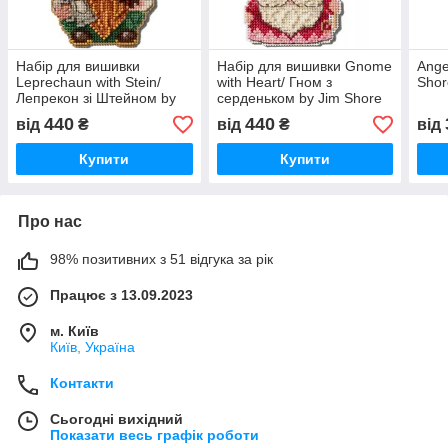
Набір для вишивки
Набір для вишивки Gnome
Ange
Leprechaun with Stein/
with Heart/ Гном з
Shor
Лепрекон зі Штейном by
серденьком by Jim Shore
Jim Shore (2025)
(2025) JS202511
440
440
від
₴
від
₴
від
JS202512
Купити
Купити
Про нас
98% позитивних з 51 відгука за рік
Працює з 13.09.2023
м. Київ
Київ, Україна
Контакти
Сьогодні вихідний
Показати весь графік роботи