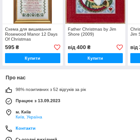
Схема для вишивання
Father Christmas by Jim
Chri
Rosewood Manor 12 Days
Shore (2009)
Jim 
Of Christmas
595
400
₴
від
₴
від
Купити
Купити
Про нас
98% позитивних з 52 відгуків за рік
Працює з 13.09.2023
м. Київ
Київ, Україна
Контакти
Сьогодні вихідний