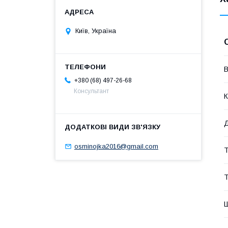
Київ, Україна
В
+380 (68) 497-26-68
Консультант
К
osminojka2016@gmail.com
Т
Т