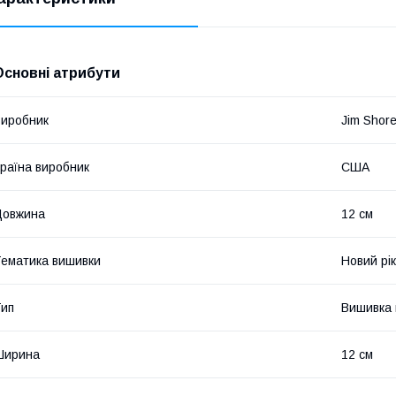
Основні атрибути
иробник
Jim Shor
раїна виробник
США
Довжина
12 см
ематика вишивки
Новий рік
ип
Вишивка в
Ширина
12 см