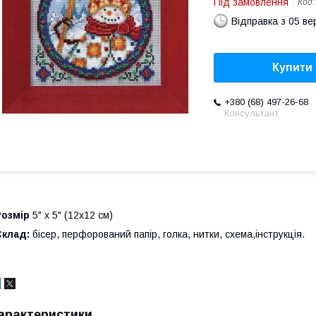
Під замовлення
Код
Відправка з 05 в
Купити
+380 (68) 497-26-68
Консультант
Розмір
5" x 5" (12х12 см)
Склад:
бісер, перфорований папір, голка, нитки, схема,інструкція.
арактеристики