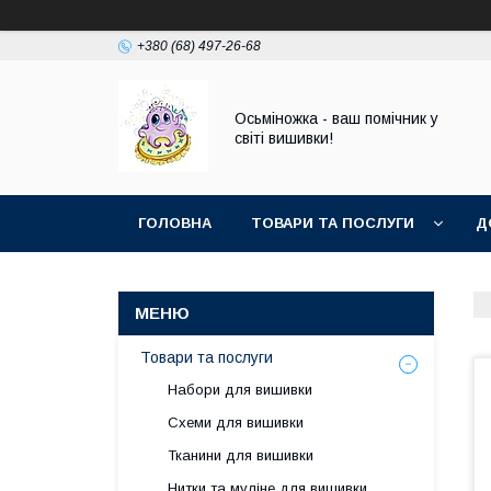
+380 (68) 497-26-68
Осьміножка - ваш помічник у
світі вишивки!
ГОЛОВНА
ТОВАРИ ТА ПОСЛУГИ
Д
Товари та послуги
Набори для вишивки
Схеми для вишивки
Тканини для вишивки
Нитки та муліне для вишивки