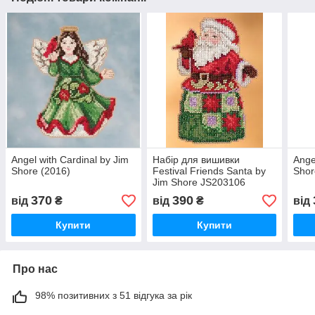
Angel with Cardinal by Jim
Набір для вишивки
Ange
Shore (2016)
Festival Friends Santa by
Shor
Jim Shore JS203106
370
390
від
₴
від
₴
від
Купити
Купити
Про нас
98% позитивних з 51 відгука за рік