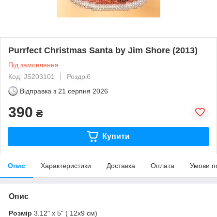
Purrfect Christmas Santa by Jim Shore (2013)
Під замовлення
Код: JS203101
Роздріб
Відправка з
21 серпня 2026
390
₴
Купити
Опис
Характеристики
Доставка
Оплата
Умови п
Опис
Розмір
3.12" x 5" ( 12х9 см)