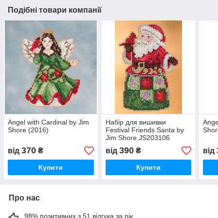
Подібні товари компанії
Angel with Cardinal by Jim
Набір для вишивки
Ange
Shore (2016)
Festival Friends Santa by
Shor
Jim Shore JS203106
370
390
від
₴
від
₴
від
Купити
Купити
Про нас
98% позитивних з 51 відгука за рік