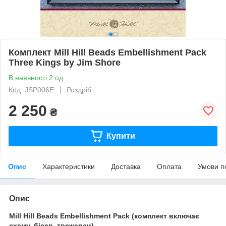
Комплект Mill Hill Beads Embellishment Pack
Three Kings by Jim Shore
В наявності 2 од.
Код: JSP006E
Роздріб
2 250
₴
Купити
Опис
Характеристики
Доставка
Оплата
Умови п
Опис
Mill Hill Beads Embellishment Pack (комплект включає
схему, бісер, трежерси)