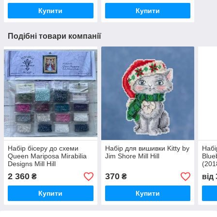
Купити
Купити
Подібні товари компанії
Набір бісеру до схеми
Набір для вишивки Kitty by
Набі
Queen Mariposa Mirabilia
Jim Shore Mill Hill
Blue
Designs Mill Hill
(201
Embellishment Pack
2 360
370
₴
₴
від
Купити
Купити