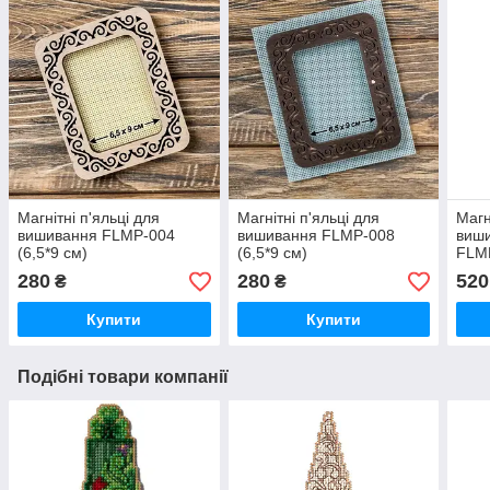
Магнітні п'яльці для
Магнітні п'яльці для
Магн
вишивання FLMP-004
вишивання FLMP-008
виши
(6,5*9 см)
(6,5*9 см)
FLM
280
280
520
₴
₴
Купити
Купити
Подібні товари компанії