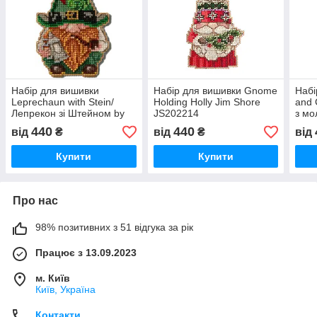
Набір для вишивки
Набір для вишивки Gnome
Набі
Leprechaun with Stein/
Holding Holly Jim Shore
and 
Лепрекон зі Штейном by
JS202214
з мо
Jim Shore (2025)
Shor
440
440
від
₴
від
₴
від
JS202512
Купити
Купити
Про нас
98% позитивних з 51 відгука за рік
Працює з 13.09.2023
м. Київ
Київ, Україна
Контакти