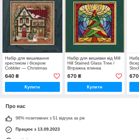
Набір для вишивання
Набір для вишивки від Mill
Набі
хрестиком і бісером
Hill Stained Glass Tree /
бісе
Cobbler — Christmas
Вітражна ялинка
Stoc
Village Mill Hill (Дом
MH142532
Hill
640
670
670
₴
₴
чобітника)
Купити
Купити
Про нас
98% позитивних з 51 відгука за рік
Працює з 13.09.2023