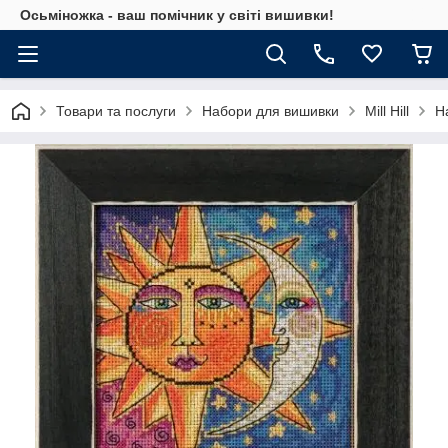
Осьміножка - ваш помічник у світі вишивки!
Товари та послуги
Набори для вишивки
Mill Hill
Н