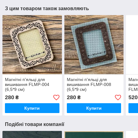
З цим товаром також замовляють
Магнітні п'яльці для
Магнітні п'яльці для
Магн
вишивання FLMP-004
вишивання FLMP-008
виши
(6,5*9 см)
(6,5*9 см)
FLM
280
280
520
₴
₴
Купити
Купити
Подібні товари компанії