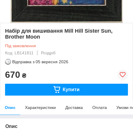
Набір для вишивання Mill Hill Sister Sun,
Brother Moon
Під замовлення
Код: LB141811
Роздріб
Відправка з
05 вересня 2026
670
₴
Купити
Опис
Характеристики
Доставка
Оплата
Умови п
Опис