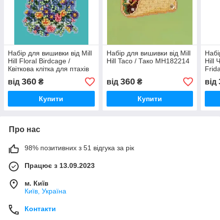
Набір для вишивки від Mill
Набір для вишивки від Mill
Набі
Hill Floral Birdcage /
Hill Taco / Тако MH182214
Hill
Квіткова клітка для птахів
Frid
MH182416
360
360
від
₴
від
₴
від
Купити
Купити
Про нас
98% позитивних з 51 відгука за рік
Працює з 13.09.2023
м. Київ
Київ, Україна
Контакти