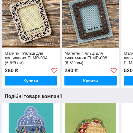
Магнітні п'яльці для
Магнітні п'яльці для
Магн
вишивання FLMP-004
вишивання FLMP-008
виши
(6,5*9 см)
(6,5*9 см)
FLM
280
280
520
₴
₴
Купити
Купити
Подібні товари компанії