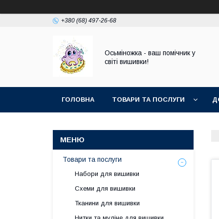
+380 (68) 497-26-68
Осьміножка - ваш помічник у
світі вишивки!
ГОЛОВНА
ТОВАРИ ТА ПОСЛУГИ
Д
Товари та послуги
Набори для вишивки
Схеми для вишивки
Тканини для вишивки
Нитки та муліне для вишивки