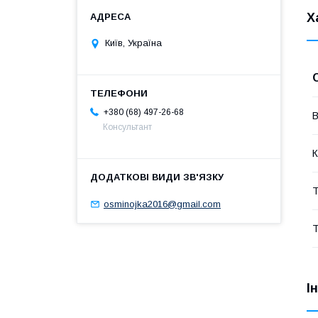
Х
Київ, Україна
+380 (68) 497-26-68
В
Консультант
К
Т
osminojka2016@gmail.com
Т
І