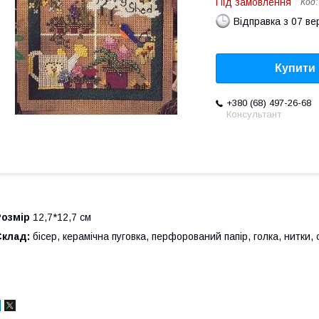
Під замовлення
Код
Відправка з 07 в
Купити
+380 (68) 497-26-68
Консультант
Розмір
12,7*12,7 см
Склад:
бісер, керамічна пуговка, перфорований папір, голка, нитки, с