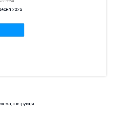
:
mhcb64
ересня 2026
хема, інструкція.