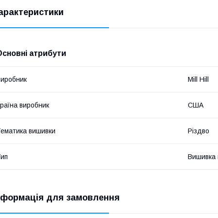
арактеристики
Основні атрибути
иробник
Mill Hill
раїна виробник
США
ематика вишивки
Різдво
ип
Вишивка в
нформація для замовлення