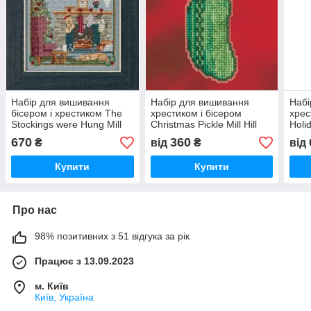
Набір для вишивання
Набір для вишивання
Набі
бісером і хрестиком The
хрестиком і бісером
хрес
Stockings were Hung Mill
Christmas Pickle Mill Hill
Holid
Hill
670
360
₴
від
₴
від
Купити
Купити
Про нас
98% позитивних з 51 відгука за рік
Працює з 13.09.2023
м. Київ
Київ, Україна