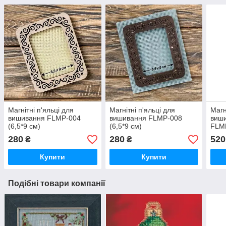
Магнітні п'яльці для
Магнітні п'яльці для
Магн
вишивання FLMP-004
вишивання FLMP-008
виши
(6,5*9 см)
(6,5*9 см)
FLM
280
280
520
₴
₴
Купити
Купити
Подібні товари компанії