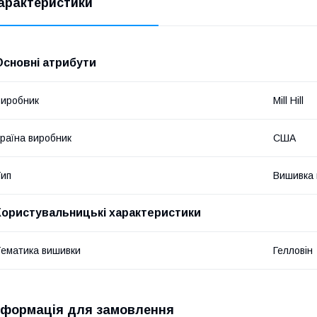
арактеристики
Основні атрибути
иробник
Mill Hill
раїна виробник
США
ип
Вишивка в
Користувальницькі характеристики
ематика вишивки
Гелловін
нформація для замовлення