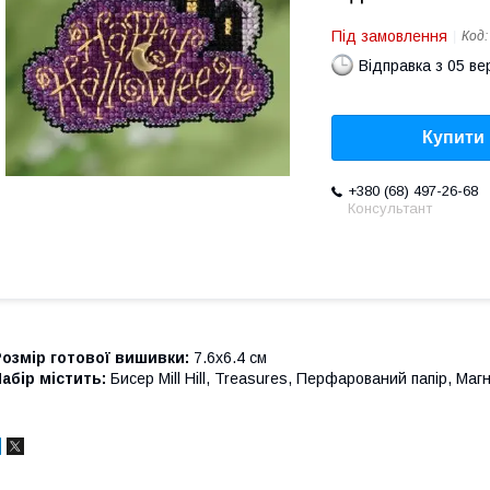
Під замовлення
Код
Відправка з 05 в
Купити
+380 (68) 497-26-68
Консультант
озмір готової вишивки:
7.6х6.4 см
абір містить:
Бисер Mill Hill, Treasures, Перфарований папір, Магн