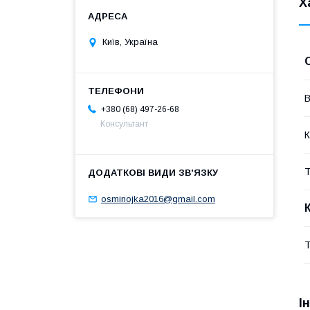
Х
Київ, Україна
В
+380 (68) 497-26-68
Консультант
К
Т
osminojka2016@gmail.com
Т
І