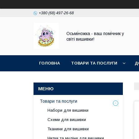
+380 (68) 497-26-68
Осьміножка - ваш помічник у
світі вишивки!
ГОЛОВНА
ТОВАРИ ТА ПОСЛУГИ
Д
Товари та послуги
Набори для вишивки
Схеми для вишивки
Тканини для вишивки
Нитки та муліне для вишивки