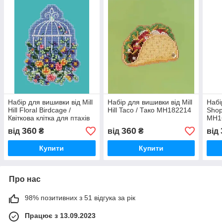
Набір для вишивки від Mill
Набір для вишивки від Mill
Набі
Hill Floral Birdcage /
Hill Taco / Тако MH182214
Shop 
Квіткова клітка для птахів
MH1
MH182416
360
360
від
₴
від
₴
від
Купити
Купити
Про нас
98% позитивних з 51 відгука за рік
Працює з 13.09.2023