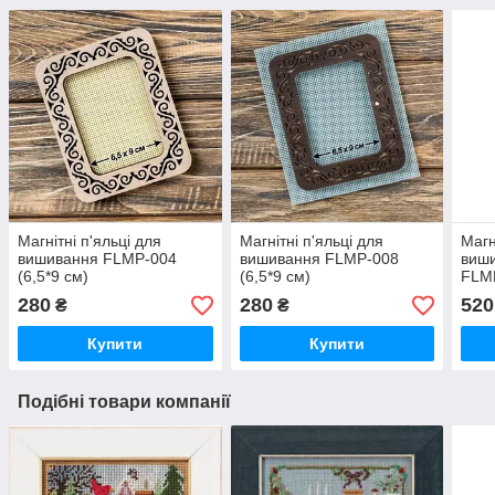
Магнітні п'яльці для
Магнітні п'яльці для
Магн
вишивання FLMP-004
вишивання FLMP-008
виши
(6,5*9 см)
(6,5*9 см)
FLM
280
280
520
₴
₴
Купити
Купити
Подібні товари компанії