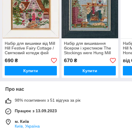
Набір для вишивки від Mill
Набір для вишивання
Набі
Hill Festive Fairy Cottage /
бісером і хрестиком The
Hill
Святковий котедж фей
Stockings were Hung Mill
Hon
MH142533
Hill
690
670
₴
₴
від
Купити
Купити
Про нас
98% позитивних з 51 відгука за рік
Працює з 13.09.2023
м. Київ
Київ, Україна