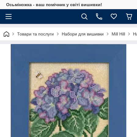
Осьміножка - ваш помічник у світі вишивки!
Товари та послуги
Набори для вишивки
Mill Hill
Н