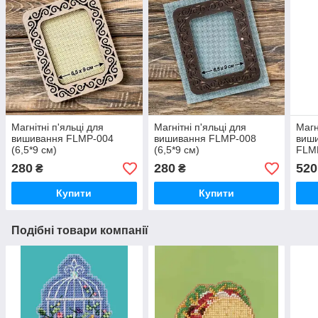
Магнітні п'яльці для
Магнітні п'яльці для
Магн
вишивання FLMP-004
вишивання FLMP-008
виши
(6,5*9 см)
(6,5*9 см)
FLM
280
280
520
₴
₴
Купити
Купити
Подібні товари компанії