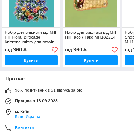
Набір для вишивки від Mill
Набір для вишивки від Mill
Набі
Hill Floral Birdcage /
Hill Taco / Тако MH182214
Shop 
Квіткова клітка для птахів
MH1
MH182416
360
360
від
₴
від
₴
від
Купити
Купити
Про нас
98% позитивних з 51 відгука за рік
Працює з 13.09.2023
м. Київ
Київ, Україна
Контакти