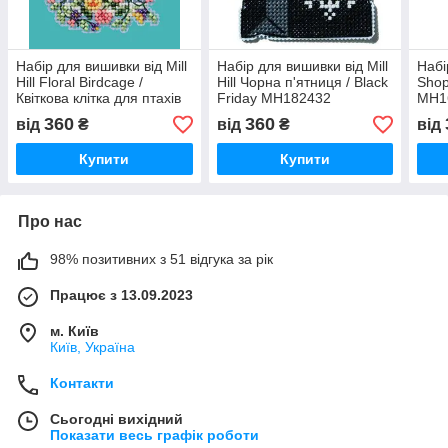
Набір для вишивки від Mill
Набір для вишивки від Mill
Набі
Hill Floral Birdcage /
Hill Чорна п'ятниця / Black
Shop 
Квіткова клітка для птахів
Friday MH182432
MH1
MH182416
360
360
від
₴
від
₴
від
Купити
Купити
Про нас
98% позитивних з 51 відгука за рік
Працює з 13.09.2023
м. Київ
Київ, Україна
Контакти
Сьогодні вихідний
Показати весь графік роботи