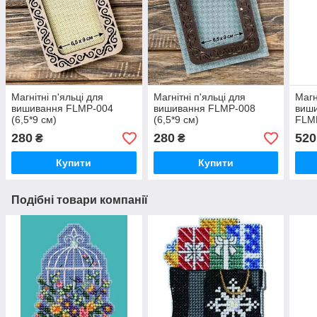
Магнітні п'яльці для
Магнітні п'яльці для
Магн
вишивання FLMP-004
вишивання FLMP-008
виши
(6,5*9 см)
(6,5*9 см)
FLM
280
280
520
₴
₴
Купити
Купити
Подібні товари компанії