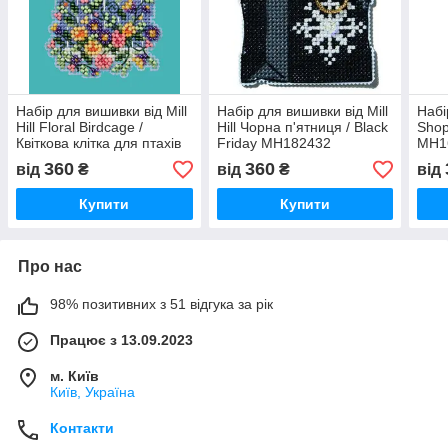
Набір для вишивки від Mill
Набір для вишивки від Mill
Набі
Hill Floral Birdcage /
Hill Чорна п'ятниця / Black
Shop 
Квіткова клітка для птахів
Friday MH182432
MH1
MH182416
360
360
від
₴
від
₴
від
Купити
Купити
Про нас
98% позитивних з 51 відгука за рік
Працює з 13.09.2023
м. Київ
Київ, Україна
Контакти