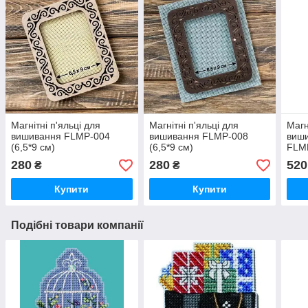
Магнітні п'яльці для
Магнітні п'яльці для
Магн
вишивання FLMP-004
вишивання FLMP-008
виши
(6,5*9 см)
(6,5*9 см)
FLM
280
280
520
₴
₴
Купити
Купити
Подібні товари компанії