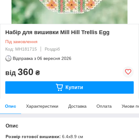
Набір для вишивки Mill Hill Trellis Egg
Під замовлення
Код: MH181715
Роздріб
Відправка з
06 вересня 2026
360
від
₴
Купити
Опис
Характеристики
Доставка
Оплата
Умови п
Опис
Розмір готової вишивки:
6.4х8.9 см