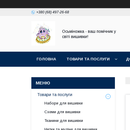
+380 (68) 497-26-68
Осьміножка - ваш помічник у
світі вишивки!
ГОЛОВНА
ТОВАРИ ТА ПОСЛУГИ
Д
Товари та послуги
Набори для вишивки
Схеми для вишивки
Тканини для вишивки
Нитки та муліне для вишивки