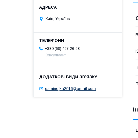
Київ, Україна
В
+380 (68) 497-26-68
К
Консультант
Т
Т
osminojka2016@gmail.com
І
Ц