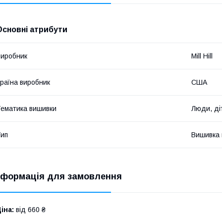
Основні атрибути
иробник
Mill Hill
раїна виробник
США
ематика вишивки
Люди, ді
ип
Вишивка в
нформація для замовлення
іна:
від 660 ₴