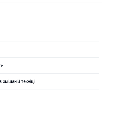
ти
 змішаній техніці