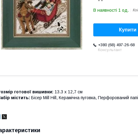
В наявності 1 од.
Ко
Купити
+380 (68) 497-26-68
Консультант
озмір готової вишивки:
13.3 х 12,7 см
абір містить:
Бісер Mill Hill, Керамічна пуговка, Перфорований папі
арактеристики