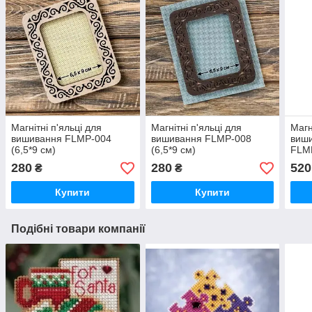
Магнітні п'яльці для
Магнітні п'яльці для
Магн
вишивання FLMP-004
вишивання FLMP-008
виши
(6,5*9 см)
(6,5*9 см)
FLM
280
280
520
₴
₴
Купити
Купити
Подібні товари компанії