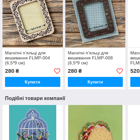
Магнітні п'яльці для
Магнітні п'яльці для
Магн
вишивання FLMP-004
вишивання FLMP-008
виши
(6,5*9 см)
(6,5*9 см)
FLM
280
280
520
₴
₴
Купити
Купити
Подібні товари компанії