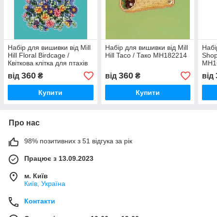
Набір для вишивки від Mill
Набір для вишивки від Mill
Набі
Hill Floral Birdcage /
Hill Taco / Тако MH182214
Shop 
Квіткова клітка для птахів
MH1
MH182416
360
360
від
₴
від
₴
від
Купити
Купити
Про нас
98% позитивних з 51 відгука за рік
Працює з 13.09.2023
м. Київ
Київ, Україна
Контакти