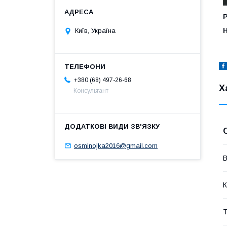
Р
Н
Київ, Україна
+380 (68) 497-26-68
Х
Консультант
osminojka2016@gmail.com
В
К
Т