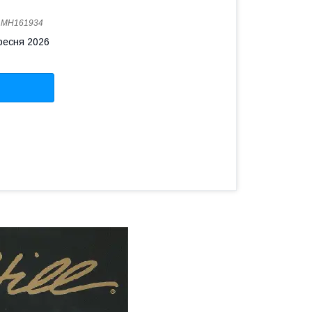
:
MH161934
ересня 2026