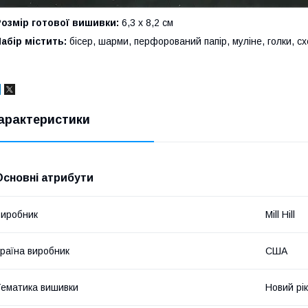
озмір готової вишивки:
6,3 х 8,2 см
абір містить:
бісер, шарми, перфорований папір, муліне, голки, схе
арактеристики
Основні атрибути
иробник
Mill Hill
раїна виробник
США
ематика вишивки
Новий рік