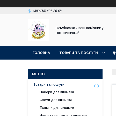
+380 (68) 497-26-68
Осьміножка - ваш помічник у
світі вишивки!
ГОЛОВНА
ТОВАРИ ТА ПОСЛУГИ
Д
Товари та послуги
Набори для вишивки
Схеми для вишивки
Тканини для вишивки
Нитки та муліне для вишивки