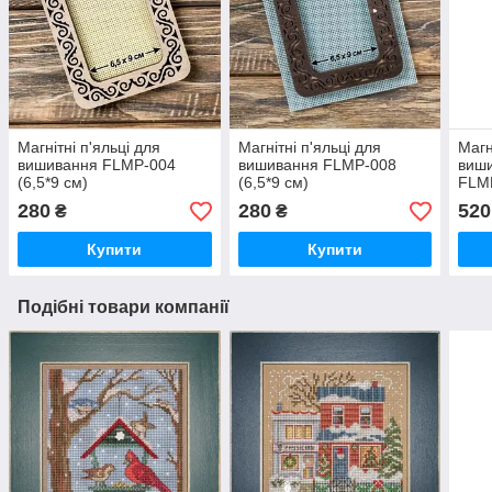
Магнітні п'яльці для
Магнітні п'яльці для
Магн
вишивання FLMP-004
вишивання FLMP-008
виши
(6,5*9 см)
(6,5*9 см)
FLM
280
280
520
₴
₴
Купити
Купити
Подібні товари компанії