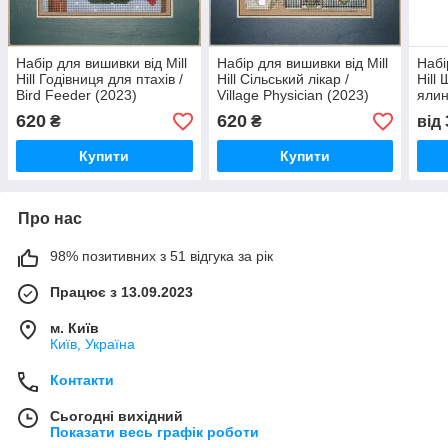
Набір для вишивки від Mill
Набір для вишивки від Mill
Набі
Hill Годівниця для птахів /
Hill Сільський лікар /
Hill
Bird Feeder (2023)
Village Physician (2023)
ялин
MH142332
MH142334
Tree
620
620
₴
₴
від
Купити
Купити
Про нас
98% позитивних з 51 відгука за рік
Працює з 13.09.2023
м. Київ
Київ, Україна
Контакти
Сьогодні вихідний
Показати весь графік роботи