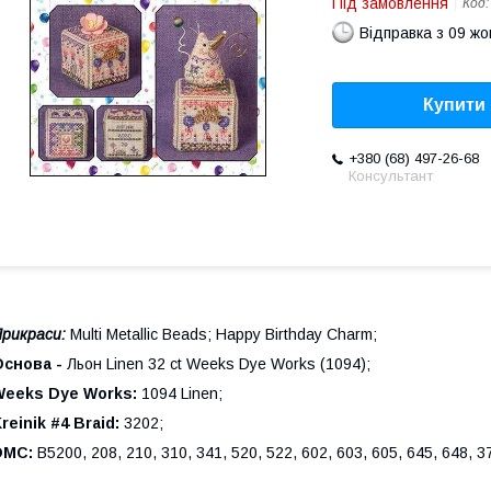
Під замовлення
Код
Відправка з 09 ж
Купити
+380 (68) 497-26-68
Консультант
рикраси:
Multi Metallic Beads; Happy Birthday Charm;
Основа -
Льон Linen 32 ct Weeks Dye Works (1094);
Weeks Dye Works:
1094 Linen;
reinik #4 Braid:
3202;
DMC:
B5200, 208, 210, 310, 341, 520, 522, 602, 603, 605, 645, 648, 3