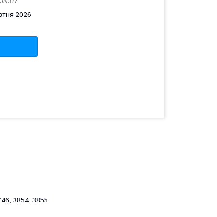
:
JN317
овтня 2026
746, 3854, 3855.