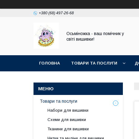
+380 (68) 497-26-68
Осьміножка - ваш помічник у
світі вишивки!
ГОЛОВНА
ТОВАРИ ТА ПОСЛУГИ
Д
Товари та послуги
Набори для вишивки
Схеми для вишивки
Тканини для вишивки
Нитки та муліне для вишивки