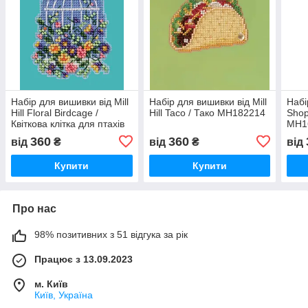
Набір для вишивки від Mill
Набір для вишивки від Mill
Набі
Hill Floral Birdcage /
Hill Taco / Тако MH182214
Shop 
Квіткова клітка для птахів
MH1
MH182416
360
360
від
₴
від
₴
від
Купити
Купити
Про нас
98% позитивних з 51 відгука за рік
Працює з 13.09.2023
м. Київ
Київ, Україна