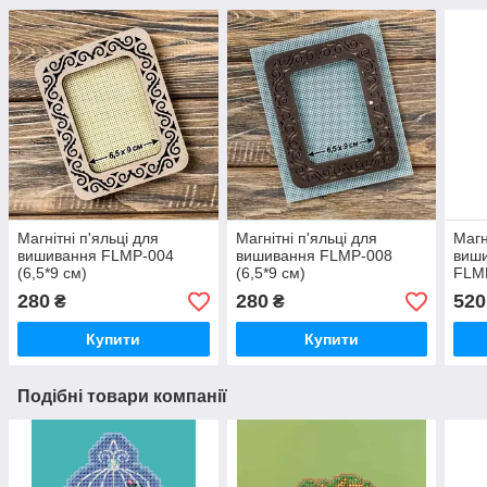
Магнітні п'яльці для
Магнітні п'яльці для
Магн
вишивання FLMP-004
вишивання FLMP-008
виши
(6,5*9 см)
(6,5*9 см)
FLM
280
280
520
₴
₴
Купити
Купити
Подібні товари компанії