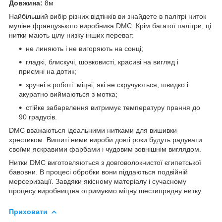
Довжина:
8м
Найбільший вибір різних відтінків ви знайдете в палітрі ниток
муліне французького виробника DMC. Крім багатої палітри, ці
нитки мають цілу низку інших переваг:
не линяють і не вигоряють на сонці;
гладкі, блискучі, шовковисті, красиві на вигляд і
приємні на дотик;
зручні в роботі: міцні, які не скручуються, швидко і
акуратно виймаються з мотка;
стійке забарвлення витримує температуру прання до
90 градусів.
DMC вважаються ідеальними нитками для вишивки
хрестиком. Вишиті ними вироби довгі роки будуть радувати
своїми яскравими фарбами і чудовим зовнішнім виглядом.
Нитки DMC виготовляються з довговолокнистої єгипетської
бавовни. В процесі обробки вони піддаються подвійній
мерсеризації. Завдяки якісному матеріалу і сучасному
процесу виробництва отримуємо міцну шестипрядну нитку.
Приховати