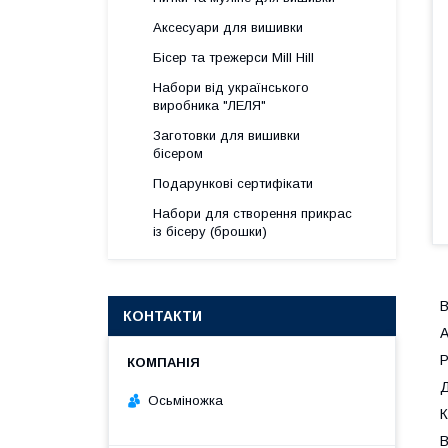
Аксесуари для вишивки
Бісер та трежерси Mill Hill
Набори від українського
виробника "ЛЕЛЯ"
Заготовки для вишивки
бісером
Подарункові сертифікати
Набори для створення прикрас
із бісеру (брошки)
В
КОНТАКТИ
A
Р
Д
Осьміножка
К
B