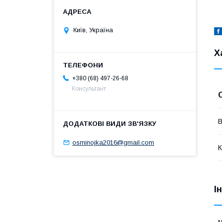
Київ, Україна
Х
+380 (68) 497-26-68
Консультант
В
osminojka2016@gmail.com
К
І