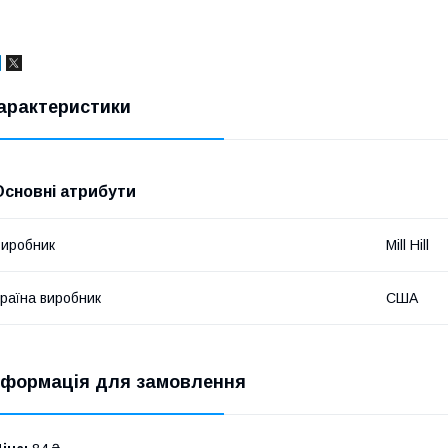
арактеристики
Основні атрибути
иробник
Mill Hill
раїна виробник
США
нформація для замовлення