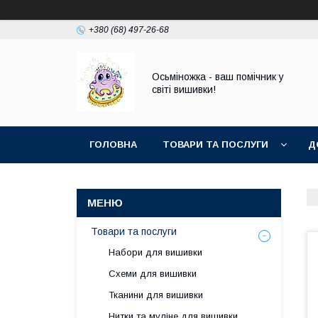
+380 (68) 497-26-68
Осьміножка - ваш помічник у
світі вишивки!
ГОЛОВНА
ТОВАРИ ТА ПОСЛУГИ
Д
Товари та послуги
Набори для вишивки
Схеми для вишивки
Тканини для вишивки
Нитки та муліне для вишивки