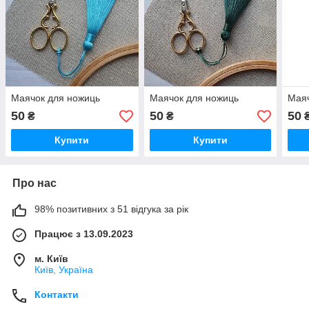
Маячок для ножиць
Маячок для ножиць
Маяч
50
50
50
₴
₴
Купити
Купити
Про нас
98% позитивних з 51 відгука за рік
Працює з 13.09.2023
м. Київ
Київ, Україна
Контакти