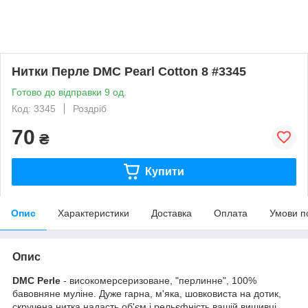
Нитки Перле DMC Pearl Cotton 8 #3345
Готово до відправки 9 од.
Код: 3345
Роздріб
70
₴
Купити
Опис
Характеристики
Доставка
Оплата
Умови п
Опис
DMC Perle
- високомерсеризоване, "перлинне", 100%
бавовняне муліне. Дуже гарна, м'яка, шовковиста на дотик,
скручена нитка надасть об'єм і рельєфність вашій вишивці.