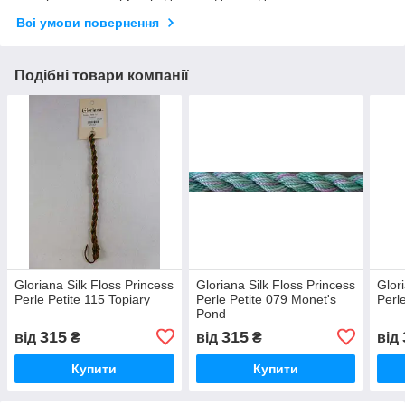
Всі умови повернення
Подібні товари компанії
Gloriana Silk Floss Princess
Gloriana Silk Floss Princess
Glor
Perle Petite 115 Topiary
Perle Petite 079 Monet's
Perl
Pond
315
315
від
₴
від
₴
від
Купити
Купити