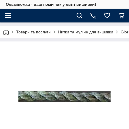
Осьміножка - ваш помічник у світі вишивки!
Товари та послуги
Нитки та муліне для вишивки
Glor