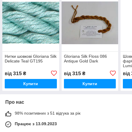
Нитки шовкові Gloriana Silk
Gloriana Silk Floss 086
​​​​​​​​
Delicate Teal GT195
Antique Gold Dark
фарб
Lumi
Twili
315
315
від
₴
від
₴
від
Купити
Купити
Про нас
98% позитивних з 51 відгука за рік
Працює з 13.09.2023