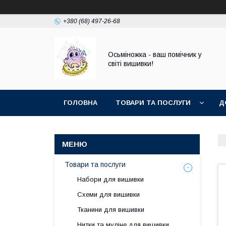
+380 (68) 497-26-68
Осьміножка - ваш помічник у
світі вишивки!
ГОЛОВНА
ТОВАРИ ТА ПОСЛУГИ
Д
Товари та послуги
Набори для вишивки
Схеми для вишивки
Тканини для вишивки
Нитки та муліне для вишивки