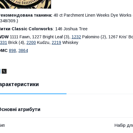
Рекомендована тканина:
40 ct Parchment Linen Weeks Dye Works 
348/309.)
итки Classic Colorworks
: 146 Joshua Tree
WDW
1111 Fawn, 1227 Bright Leaf (3),
1232
Palomino (2), 1267 Kris' B
331
Brick (4),
2200
Kudzu,
2219
Whiskey
DMC
898
,
3864
арактеристики
Основні атрибути
ип
Набір дл