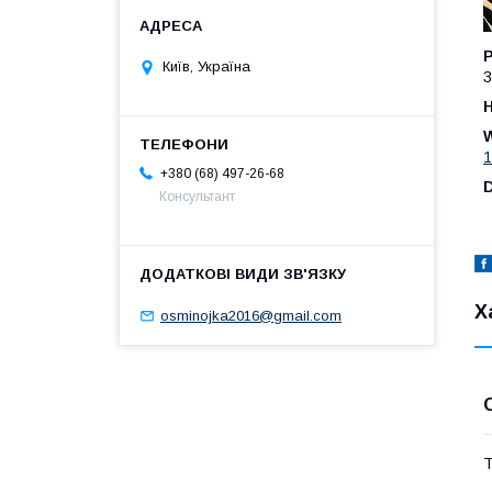
Київ, Україна
3
Н
1
+380 (68) 497-26-68
Консультант
Х
osminojka2016@gmail.com
Т