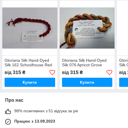
Gloriana Silk Hand-Dyed
Gloriana Silk Hand-Dyed
Glor
Silk 162 Schoolhouse Red
Silk 076 Apricot Grove
Silk
315
315
від
₴
від
₴
від
Купити
Купити
Про нас
98% позитивних з 51 відгука за рік
Працює з 13.09.2023