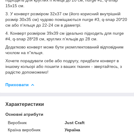
15х15 см.
3. У конверт розміром 32х37 см (його корисний внутрішній
розмір 30х35 см) чудово поміщаються nurge #3, q-snap 20*20
см або п'яльця до 22-24 см в діаметрі.
4. Конверт розміром 39х39 см ідеально підходить для nurge
#4, q-snap 28*28 см, круглих п’яльців до 28 см.
Додатково конверт може бути укомплектований відповідним
чохлом на п"яльця.
Хочете порадувати себе або подругу, придбати конверт в
іншому кольорі або пошити з ваших тканин - звертайтесь, з
радістю допоможемо!
Приховати
Характеристики
Основні атрибути
Виробник
Just Craft
Країна виробник
Україна