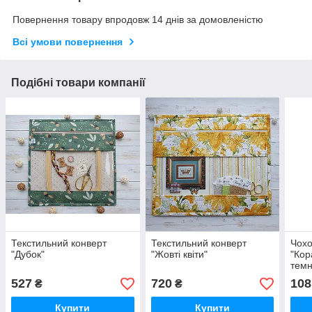
Повернення товару впродовж 14 днів за домовленістю
Всі умови повернення
Подібні товари компанії
Текстильний конверт
Текстильний конверт
Чохо
"Дубок"
"Жовті квіти"
"Кор
темн
527
720
108
₴
₴
Купити
Купити