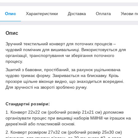
Опис
Характеристики
Доставка
Оплата
Умови п
Опис
Зручний текстильний конверт для поточних процесів –
чудовий помічник для вишивальниці. Використовується для
організації, транспортування чи зберігання поточного
процесу.
Зшитий з бавовни, простібаний, за рахунок ущільнювача
чудово тримає форму. Закривається на блискавку. Крізь
прозоре щільне віконце видно, що знаходиться всередині.
Для зручності на звороті зроблено ручку.
Стандартні розміри:
1. Конверт 22х22 см (робочий розмір 21х21 см) допоможе
організувати процес при вишивці наборів MillHill чи іграшок на
дерев'яній або пластиковій основі.
2. Конверт розміром 27х32 см (робочий розмір 25х30 см)
підходить для круглих п’ялець до 20 см; nurge #2, q-snap