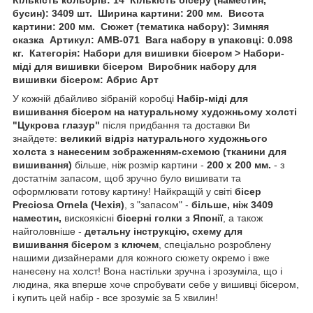
бусин): 3409 шт.
Ширина картини: 200 мм.
Висота
картини: 200 мм.
Сюжет (тематика набору): Зимняя
сказка
Артикул: AMB-071
Вага набору в упаковці: 0.098
кг.
Категорія: Набори для вишивки бісером > Набори-
міді для вишивки бісером
Виробник набору для
вишивки бісером: Абрис Арт
У кожній дбайливо зібраній коробці
Набір-міді для
вишивання бісером на натуральному художньому холсті
"Цукрова глазур"
після придбання та доставки Ви
знайдете:
великий відріз натурального художнього
холста з нанесеним зображенням-схемою (тканини для
вишивання)
більше, ніж розмір картини -
200 х 200 мм.
- з
достатнім запасом, щоб зручно було вишивати та
оформлювати готову картину! Найкращій у світі
бісер
Preciosa Ornela (Чехія)
, з "запасом" -
більше, ніж 3409
наместин,
вискоякісні
бісерні голки з Японії
, а також
найголовніше -
детальну інструкцію, схему для
вишивання бісером з ключем
, спеціально розроблену
нашими дизайнерами для кожного сюжету окремо і вже
нанесену на холст! Вона настільки зручна і зрозуміла, що і
людина, яка вперше хоче спробувати себе у вишивці бісером,
і купить цей набір - все зрозуміє за 5 хвилин!