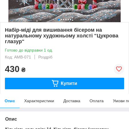
Набір-міді для вишивання бісером на
натуральному художньому холсті "Цукрова
глазур"
Готово до відправки 1 од.
Код: AMB-071
Роздріб
430
₴
Купити
Опис
Характеристики
Доставка
Оплата
Умови п
Опис
Кількість кольорів: 14
Кількість бісеру (наместин,