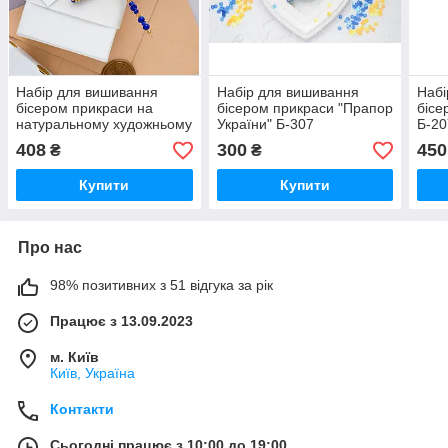
Набір для вишивання
Набір для вишивання
Набі
бісером прикраси на
бісером прикраси "Прапор
бісе
натуральному художньому
України" Б-307
Б-20
холсті "Бабка" AD-073
408
300
450
₴
₴
Купити
Купити
Про нас
98% позитивних з 51 відгука за рік
Працює з 13.09.2023
м. Київ
Київ, Україна
Контакти
Сьогодні працює з 10:00 до 19:00