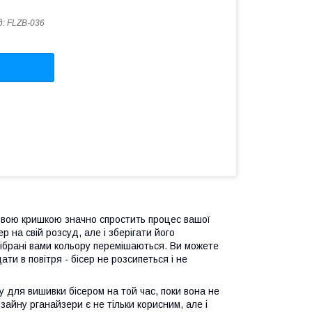
д:
FLZB-036
овою кришкою значно спростить процес вашої
 на свій розсуд, але і зберігати його
дібрані вами кольору перемішаються. Ви можете
ти в повітря - бісер не розсипеться і не
у для вишивки бісером на той час, поки вона не
зайну рганайзери є не тільки корисним, але і