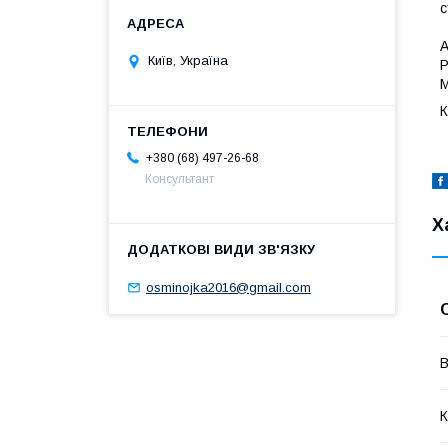
с
А
Київ, Україна
Р
К
+380 (68) 497-26-68
Консультант
Х
osminojka2016@gmail.com
В
К