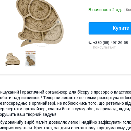
В наявності 2 од.
Ко
Купити
+380 (68) 497-26-68
Консультант
ишуканий і практичний органайзер для бісеру з прозорою пластик
оботи над вишивкою! Тепер ви зможете не тільки розсортувати бісер
езпосередньо в органайзерi, не побоюючись того, що ретельно ві
еревертати органайзер, класти його в сумку або, наприклад, підкида
орушить ваш творчий задум!
будованийу виріб магніт дозволяє легко і надійно зафіксувати голк
икористовується. Крім того, завдяки елегантному і продуманому ди