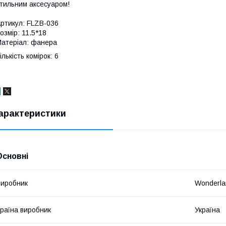
тильним аксесуаром!
ртикул: FLZB-036
озмір: 11.5*18
Матеріал: фанера
ількість комірок: 6
арактеристики
Основні
иробник
Wonderla
раїна виробник
Україна