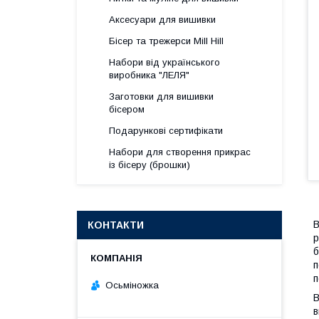
Аксесуари для вишивки
Бісер та трежерси Mill Hill
Набори від українського
виробника "ЛЕЛЯ"
Заготовки для вишивки
бісером
Подарункові сертифікати
Набори для створення прикрас
із бісеру (брошки)
В
КОНТАКТИ
р
б
п
п
Осьміножка
В
в