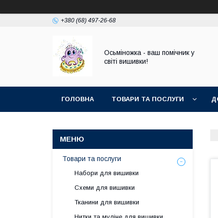
+380 (68) 497-26-68
Осьміножка - ваш помічник у
світі вишивки!
ГОЛОВНА
ТОВАРИ ТА ПОСЛУГИ
Д
Товари та послуги
Набори для вишивки
Схеми для вишивки
Тканини для вишивки
Нитки та муліне для вишивки