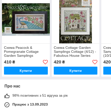
Схема Peacock &
Схема Cottage Garden
Схем
Pomegranate Cottage
Samplings Cottage (4/12) -
Samp
Garden Samplings
Fabulous House Series
(10/
Seri
410
420
420
₴
₴
Купити
Купити
Про нас
98% позитивних з 51 відгука за рік
Працює з 13.09.2023