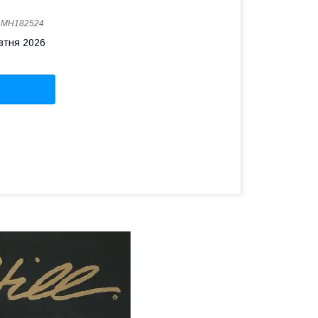
:
MH182524
овтня 2026