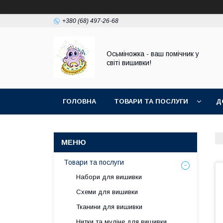
+380 (68) 497-26-68
Осьміножка - ваш помічник у
світі вишивки!
ГОЛОВНА
ТОВАРИ ТА ПОСЛУГИ
Д
Товари та послуги
Набори для вишивки
Схеми для вишивки
Тканини для вишивки
Нитки та муліне для вишивки