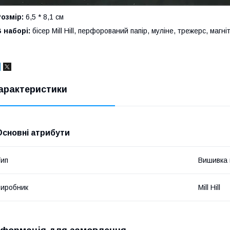
Розмір:
6,5 * 8,1 см
 наборі:
бісер Mill Hill, перфорований папір, муліне, трежерс, магніт
арактеристики
Основні атрибути
ип
Вишивка в
иробник
Mill Hill