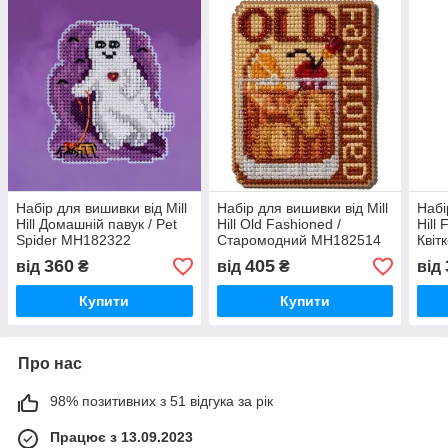
Набір для вишивки від Mill
Набір для вишивки від Mill
Набі
Hill Домашній павук / Pet
Hill Old Fashioned /
Hill 
Spider MH182322
Старомодний MH182514
Квіт
MH1
360
405
від
₴
від
₴
від
Купити
Купити
Про нас
98% позитивних з 51 відгука за рік
Працює з 13.09.2023